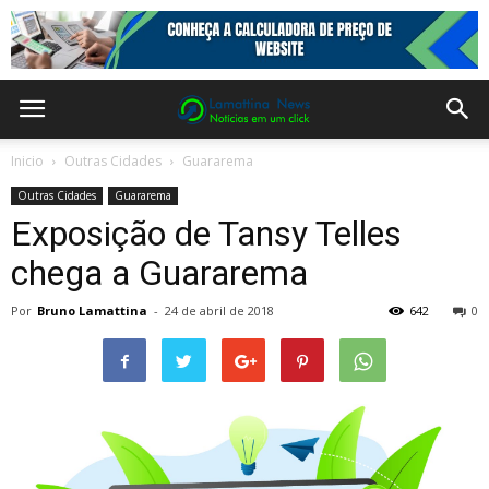
Inicio
Outras Cidades
Guararema
Outras Cidades
Guararema
Exposição de Tansy Telles
chega a Guararema
Por
Bruno Lamattina
-
24 de abril de 2018
642
0