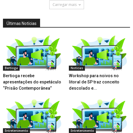
Carregar mais
Últimas Notícias
Bertioga
Notícias
Bertioga recebe
Workshop para noivos no
apresentações do espetáculo
litoral de SP traz conceito
“Prisão Contemporânea”
descolado e...
Entretenimento
Entretenimento