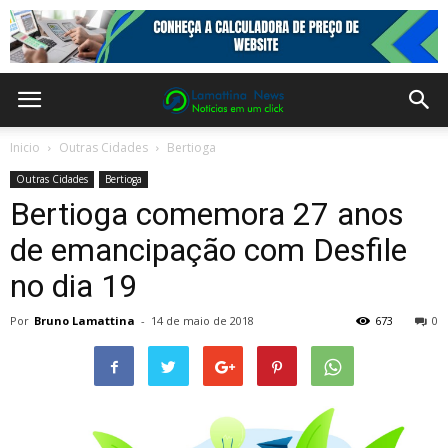
Inicio
Outras Cidades
Bertioga
Outras Cidades
Bertioga
Bertioga comemora 27 anos
de emancipação com Desfile
no dia 19
Por
Bruno Lamattina
-
14 de maio de 2018
673
0