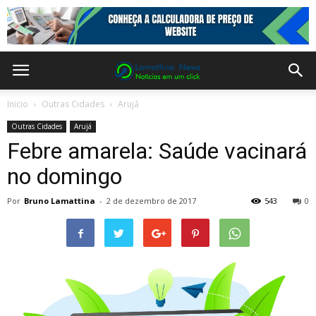
Inicio
Outras Cidades
Arujá
Outras Cidades
Arujá
Febre amarela: Saúde vacinará
no domingo
Por
Bruno Lamattina
-
2 de dezembro de 2017
543
0