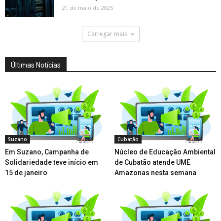
21 de maio de 2025
Carregar mais
Últimas Notícias
Suzano
Cubatão
Em Suzano, Campanha de
Núcleo de Educação Ambiental
Solidariedade teve início em
de Cubatão atende UME
15 de janeiro
Amazonas nesta semana