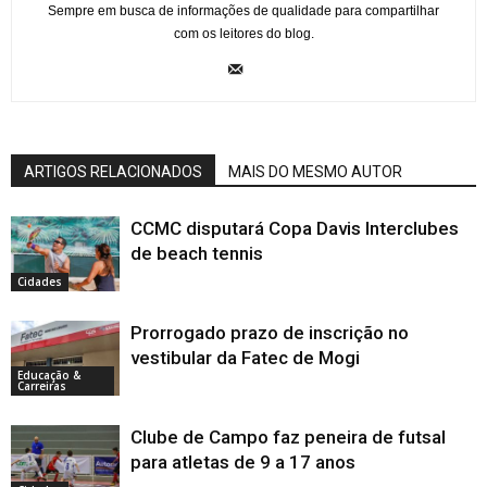
Sempre em busca de informações de qualidade para compartilhar
com os leitores do blog.
ARTIGOS RELACIONADOS
MAIS DO MESMO AUTOR
CCMC disputará Copa Davis Interclubes
de beach tennis
Cidades
Prorrogado prazo de inscrição no
vestibular da Fatec de Mogi
Educação &
Carreiras
Clube de Campo faz peneira de futsal
para atletas de 9 a 17 anos