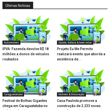
Últimas Notícias
Automóveis
Saúde, beleza & bem estar
IPVA: Fazenda devolve R$ 18
Projeto Eu Me Permito
milhões a donos de veículos
realizará evento que aborda a
roubados
existência de...
Caraguatatuba
Imóveis & Decoração
Festival de Bolhas Gigantes
Casa Paulista promove a
chega em Caraguatatuba no
construção de 2.233 novas