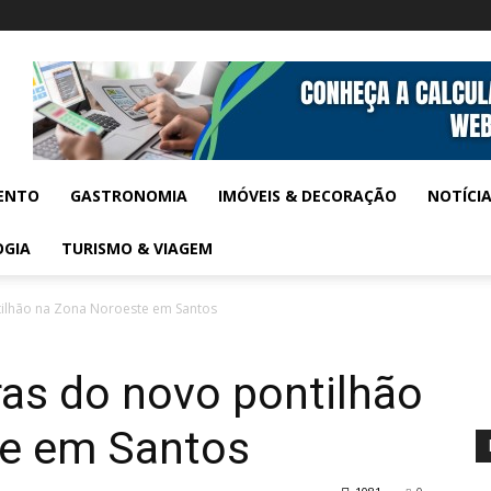
ENTO
GASTRONOMIA
IMÓVEIS & DECORAÇÃO
NOTÍCI
OGIA
TURISMO & VIAGEM
ilhão na Zona Noroeste em Santos
s do novo pontilhão
te em Santos