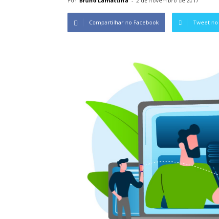
Por
Bruno Lamattina
-
2 de novembro de 2017
Compartilhar no Facebook
Tweet no 