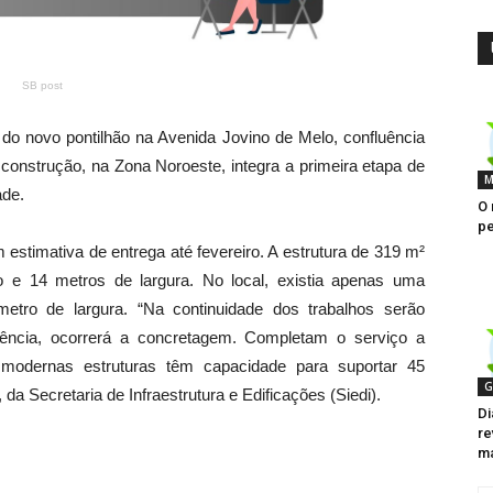
SB post
 novo pontilhão na Avenida Jovino de Melo, confluência
construção, na Zona Noroeste, integra a primeira etapa de
M
ade.
O 
pe
m estimativa de entrega até fevereiro. A estrutura de 319 m²
 e 14 metros de largura. No local, existia apenas uma
etro de largura. “Na continuidade dos trabalhos serão
uência, ocorrerá a concretagem. Completam o serviço a
 modernas estruturas têm capacidade para suportar 45
G
da Secretaria de Infraestrutura e Edificações (Siedi).
Di
re
ma