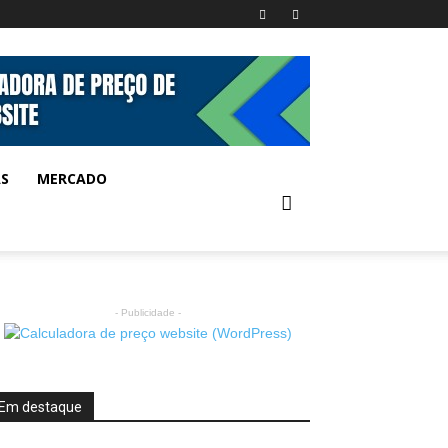
AS
MERCADO
- Publicidade -
Em destaque