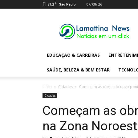
C
21.2
07/ 08/ 26
São Paulo
Lamattina
Digital
News
EDUCAÇÃO & CARREIRAS
ENTRETENIM
SAÚDE, BELEZA & BEM ESTAR
TECNOL
Inicio
Cidades
Começam as obras do novo pont
Cidades
Começam as obra
na Zona Noroes