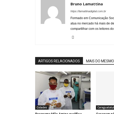
Bruno Lamattina
https://lamattinadigital.com.br
Formado em Comunicação Socia
atua no mercado há mais de d
compartilhar com os leitores do
ARTIGOS RELACIONADOS
MAIS DO MESMO
Cidades
Caraguatatu
Programa Mão Amiga qualifica
Garagem náu