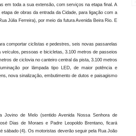
 em toda a sua extensão, com serviços na etapa final. A
a etapa de obras da entrada da Cidade, para ligação com a
a Júlia Ferreira), por meio da futura Avenida Beira Rio. E
ara comportar ciclistas e pedestres, seis novas passarelas
 veículos, pessoas e bicicletas, 3.100 metros de passeios
tros de ciclovia no canteiro central da pista, 3.100 metros
 iluminação por lâmpada tipo LED, de maior potência e
tens, nova sinalização, embutimento de dutos e paisagismo
a Jovino de Melo (sentido Avenida Nossa Senhora de
José Dias de Moraes e Padre Leopoldo Brentano, ficará
 até sábado (4). Os motoristas deverão seguir pela Rua João