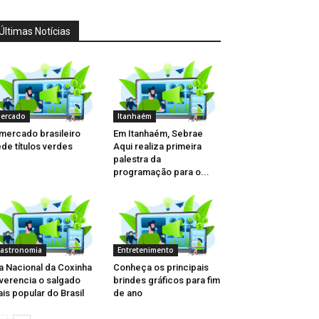
Últimas Notícias
ercado
Itanhaém
mercado brasileiro
Em Itanhaém, Sebrae
de títulos verdes
Aqui realiza primeira
palestra da
programação para o...
astronomia
Entretenimento
a Nacional da Coxinha
Conheça os principais
verencia o salgado
brindes gráficos para fim
is popular do Brasil
de ano