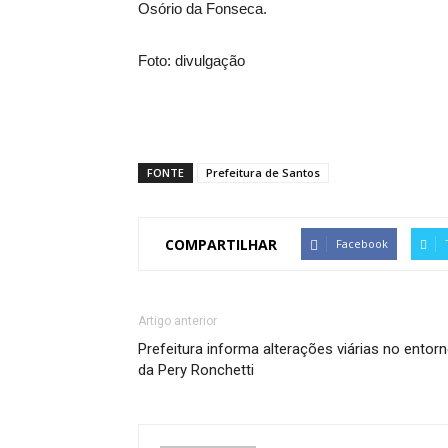
Osório da Fonseca.
Foto: divulgação
FONTE
Prefeitura de Santos
COMPARTILHAR
Facebook
Artigo anterior
Prefeitura informa alterações viárias no entor
da Pery Ronchetti