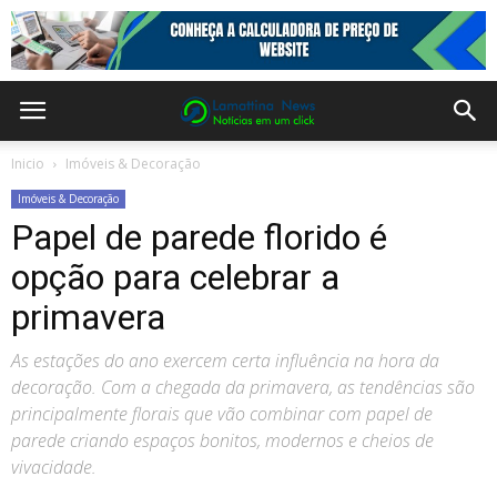
Inicio
Imóveis & Decoração
Imóveis & Decoração
Papel de parede florido é
opção para celebrar a
primavera
As estações do ano exercem certa influência na hora da
decoração. Com a chegada da primavera, as tendências são
principalmente florais que vão combinar com papel de
parede criando espaços bonitos, modernos e cheios de
vivacidade.