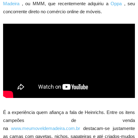
Madeira
, ou MMM, que recentemente adquiriu a
Oppa
, seu
concorrente direto no comércio online de móveis.
É a experiência quem afiança a fala de Heinrichs. Entre os itens
campeões de venda
na
www.meumoveldemadeira.com.br
destacam-se justamente
as camas com gavetas, nichos, sapateiras e até criados-mudos