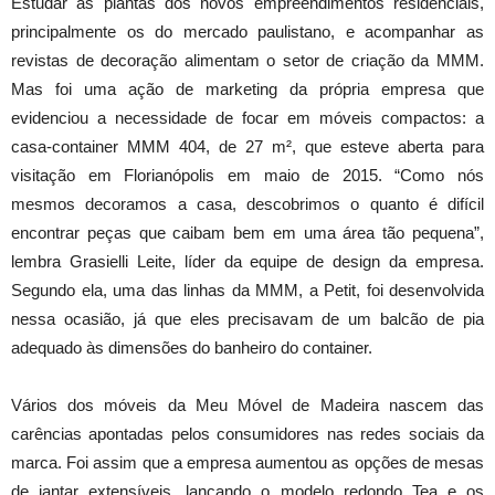
Estudar as plantas dos novos empreendimentos residenciais,
principalmente os do mercado paulistano, e acompanhar as
revistas de decoração alimentam o setor de criação da MMM.
Mas foi uma ação de marketing da própria empresa que
evidenciou a necessidade de focar em móveis compactos: a
casa-container MMM 404, de 27 m², que esteve aberta para
visitação em Florianópolis em maio de 2015. “Como nós
mesmos decoramos a casa, descobrimos o quanto é difícil
encontrar peças que caibam bem em uma área tão pequena”,
lembra Grasielli Leite, líder da equipe de design da empresa.
Segundo ela, uma das linhas da MMM, a Petit, foi desenvolvida
nessa ocasião, já que eles precisavam de um balcão de pia
adequado às dimensões do banheiro do container.
Vários dos móveis da Meu Móvel de Madeira nascem das
carências apontadas pelos consumidores nas redes sociais da
marca. Foi assim que a empresa aumentou as opções de mesas
de jantar extensíveis, lançando o modelo redondo Tea e os