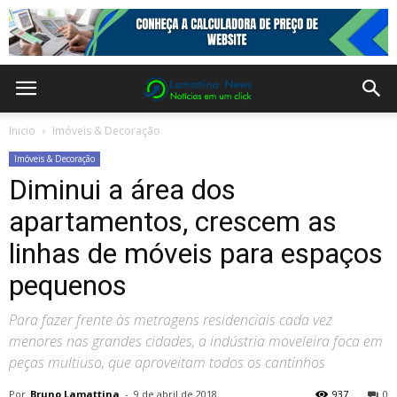
Inicio
Imóveis & Decoração
Imóveis & Decoração
Diminui a área dos
apartamentos, crescem as
linhas de móveis para espaços
pequenos
Para fazer frente às metragens residenciais cada vez
menores nas grandes cidades, a indústria moveleira foca em
peças multiuso, que aproveitam todos os cantinhos
Por
Bruno Lamattina
-
9 de abril de 2018
937
0