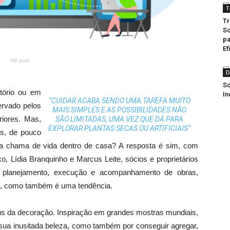
T
Tr
So
pa
Ef
SB post
D
So
itório ou em
In
“CUIDAR ACABA SENDO UMA TAREFA MUITO
ervado pelos
MAIS SIMPLES E AS POSSIBILIDADES NÃO
riores. Mas,
SÃO LIMITADAS, UMA VEZ QUE DÁ PARA
EXPLORAR PLANTAS SECAS OU ARTIFICIAIS”
as, de pouco
a chama de vida dentro de casa? A resposta é sim, com
xo, Lídia Branquinho e Marcus Leite, sócios e proprietários
no planejamento, execução e acompanhamento de obras,
e, como também é uma tendência.
lus da decoração. Inspiração em grandes mostras mundiais,
 sua inusitada beleza, como também por conseguir agregar,