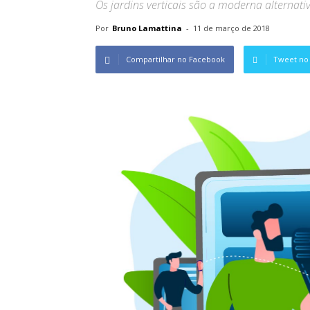
Os jardins verticais são a moderna alternati
Por
Bruno Lamattina
-
11 de março de 2018
Compartilhar no Facebook
Tweet no 