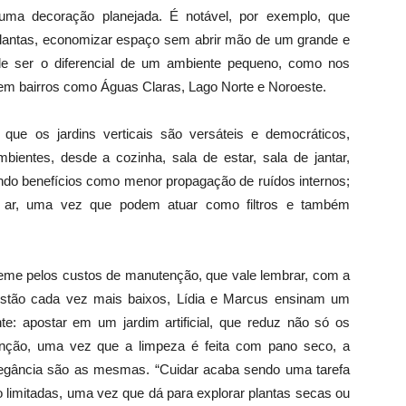
ma decoração planejada. É notável, por exemplo, que
lantas, economizar espaço sem abrir mão de um grande e
ode ser o diferencial de um ambiente pequeno, como nos
m bairros como Águas Claras, Lago Norte e Noroeste.
que os jardins verticais são versáteis e democráticos,
ientes, desde a cozinha, sala de estar, sala de jantar,
do benefícios como menor propagação de ruídos internos;
do ar, uma vez que podem atuar como filtros e também
me pelos custos de manutenção, que vale lembrar, com a
estão cada vez mais baixos, Lídia e Marcus ensinam um
te: apostar em um jardim artificial, que reduz não só os
nção, uma vez que a limpeza é feita com pano seco, a
elegância são as mesmas. “Cuidar acaba sendo uma tarefa
o limitadas, uma vez que dá para explorar plantas secas ou