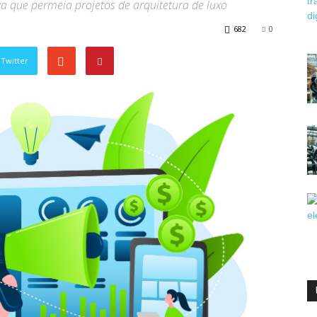
va que permeia projetos de arquitetura de luxo
682
0
Twitter