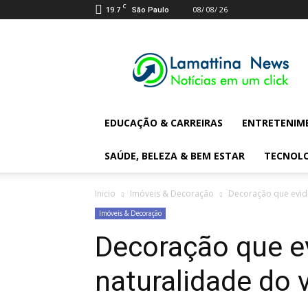
C
19.7
08/ 08/ 26
São Paulo
Lamattina
Digital
News
EDUCAÇÃO & CARREIRAS
ENTRETENIM
SAÚDE, BELEZA & BEM ESTAR
TECNOL
Inicio
Imóveis & Decoração
Decoração que evide
Imóveis & Decoração
Decoração que ev
naturalidade do 