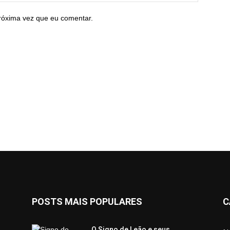
róxima vez que eu comentar.
POSTS MAIS POPULARES
C
O Signo de Leão e seus