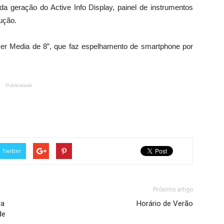
a geração do Active Info Display, painel de instrumentos
lução.
er Media de 8”, que faz espelhamento de smartphone por
Publicidade
Twitter
Próximo artigo
ra
Horário de Verão
de