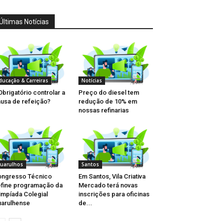
Últimas Notícias
ducação & Carreiras
Notícias
Obrigatório controlar a
Preço do diesel tem
usa de refeição?
redução de 10% em
nossas refinarias
uarulhos
Santos
ngresso Técnico
Em Santos, Vila Criativa
fine programação da
Mercado terá novas
impíada Colegial
inscrições para oficinas
arulhense
de...