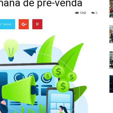
ana de pré-venda
1252
0
o Twitter