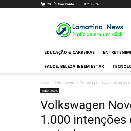
C
20.8
07/ 08/ 26
São Paulo
Lamattina
Digital
News
EDUCAÇÃO & CARREIRAS
ENTRETENIM
SAÚDE, BELEZA & BEM ESTAR
TECNOL
Inicio
Automóveis
Volkswagen Novo Polo já alca
Automóveis
Volkswagen Novo
1.000 intenções