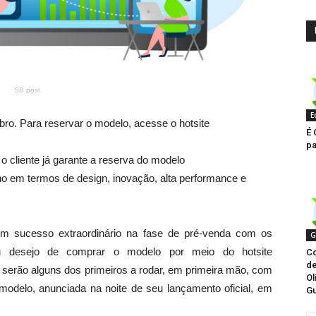
SB post
E
ro. Para reservar o modelo, acesse o hotsite
É 
pa
 cliente já garante a reserva do modelo
o em termos de design, inovação, alta performance e
m sucesso extraordinário na fase de pré-venda com os
G
eu desejo de comprar o modelo por meio do hotsite
Co
de
 serão alguns dos primeiros a rodar, em primeira mão, com
Ol
odelo, anunciada na noite de seu lançamento oficial, em
Gu