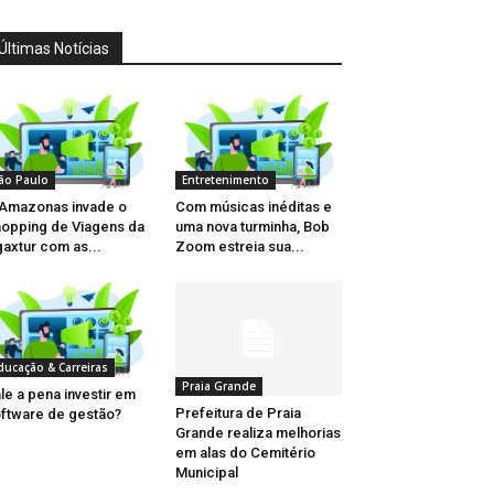
Últimas Notícias
ão Paulo
Entretenimento
Amazonas invade o
Com músicas inéditas e
opping de Viagens da
uma nova turminha, Bob
axtur com as...
Zoom estreia sua...
ducação & Carreiras
Praia Grande
le a pena investir em
Prefeitura de Praia
ftware de gestão?
Grande realiza melhorias
em alas do Cemitério
Municipal