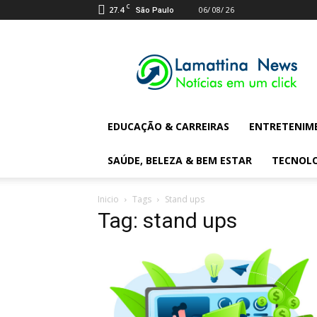
C
27.4
06/ 08/ 26
São Paulo
Lamattina
Digital
News
EDUCAÇÃO & CARREIRAS
ENTRETENIM
SAÚDE, BELEZA & BEM ESTAR
TECNOL
Inicio
Tags
Stand ups
Tag: stand ups