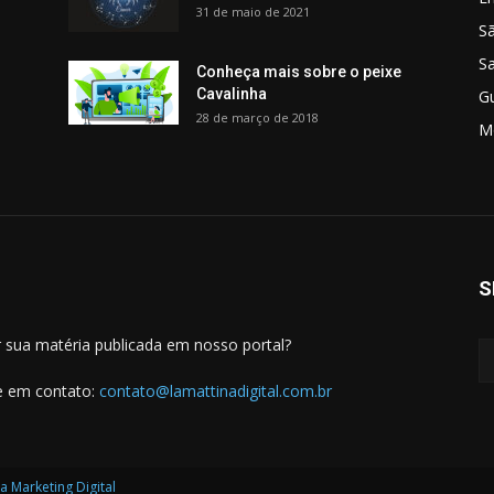
31 de maio de 2021
S
S
Conheça mais sobre o peixe
Cavalinha
G
28 de março de 2018
M
S
 sua matéria publicada em nosso portal?
e em contato:
contato@lamattinadigital.com.br
a Marketing Digital