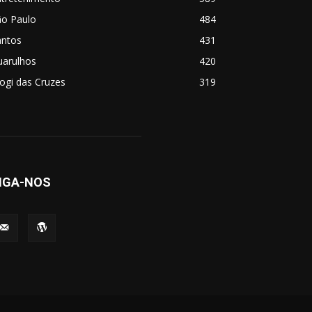
ão Paulo
484
antos
431
uarulhos
420
ogi das Cruzes
319
IGA-NOS