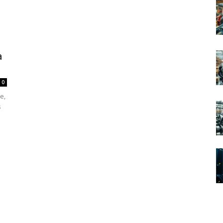
a
0
e,
s