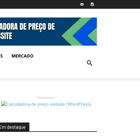
AS
MERCADO
- Publicidade -
Em destaque