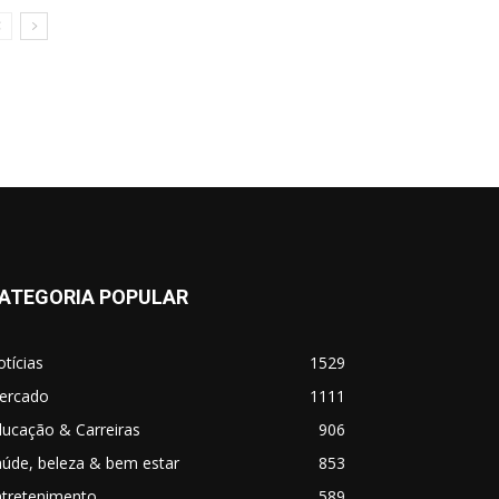
ATEGORIA POPULAR
tícias
1529
ercado
1111
ucação & Carreiras
906
úde, beleza & bem estar
853
ntretenimento
589