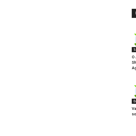
S
O 
Sh
Ag
E
Va
so