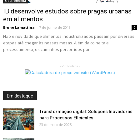
Gastronomia
IB desenvolve estudos sobre pragas urbanas
em alimentos
Bruno Lamattina
-
7 de junho de 2018
0
Não é novidade que alimentos industrializados passam por diversas
etapas até chegar às nossas mesas. Além da colheita e
processamento, os caminhos percorridos por...
- Publicidade -
Em destaque
Transformação digital: Soluções Inovadoras
para Processos Eficientes
23 de maio de 2025