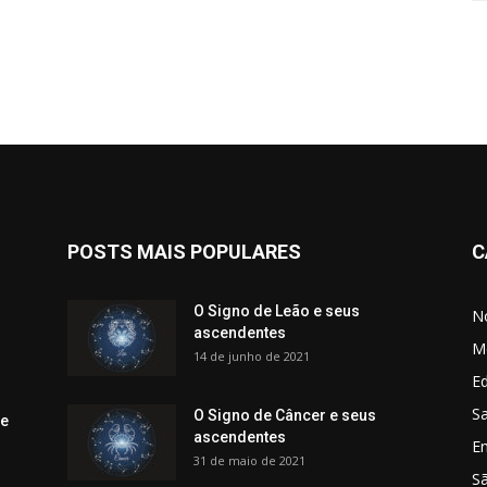
POSTS MAIS POPULARES
C
O Signo de Leão e seus
No
ascendentes
M
14 de junho de 2021
Ed
Sa
O Signo de Câncer e seus
 e
ascendentes
E
31 de maio de 2021
S