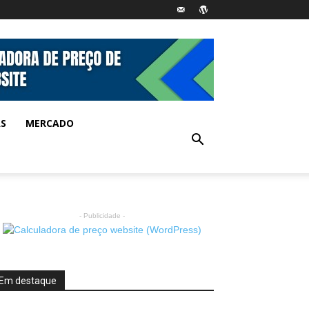
AS
MERCADO
- Publicidade -
Em destaque