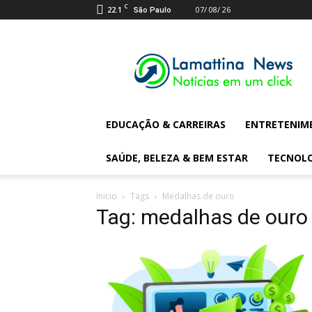
C
22.1
07/ 08/ 26
São Paulo
Lamattina
Digital
News
EDUCAÇÃO & CARREIRAS
ENTRETENIM
SAÚDE, BELEZA & BEM ESTAR
TECNOL
Inicio
Tags
Medalhas de ouro
Tag: medalhas de ouro