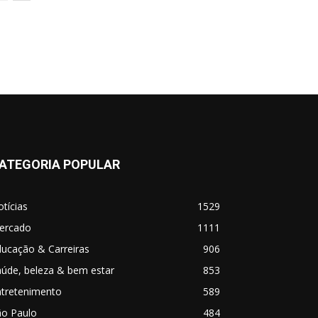
ATEGORIA POPULAR
tícias
1529
ercado
1111
ucação & Carreiras
906
úde, beleza & bem estar
853
ntretenimento
589
ão Paulo
484