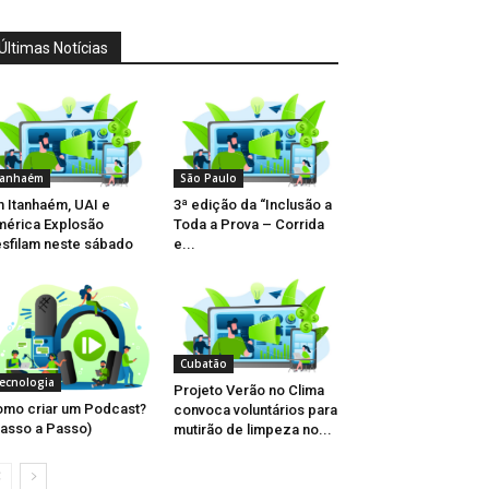
Últimas Notícias
tanhaém
São Paulo
 Itanhaém, UAI e
3ª edição da “Inclusão a
érica Explosão
Toda a Prova – Corrida
sfilam neste sábado
e...
Cubatão
ecnologia
Projeto Verão no Clima
mo criar um Podcast?
convoca voluntários para
asso a Passo)
mutirão de limpeza no...