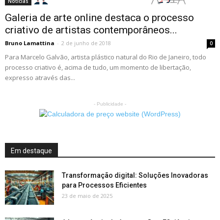
Notícias
Galeria de arte online destaca o processo
criativo de artistas contemporâneos...
Bruno Lamattina
-
2 de junho de 2018
0
Para Marcelo Galvão, artista plástico natural do Rio de Janeiro, todo
processo criativo é, acima de tudo, um momento de libertação,
expresso através das...
- Publicidade -
Em destaque
Transformação digital: Soluções Inovadoras
para Processos Eficientes
23 de maio de 2025