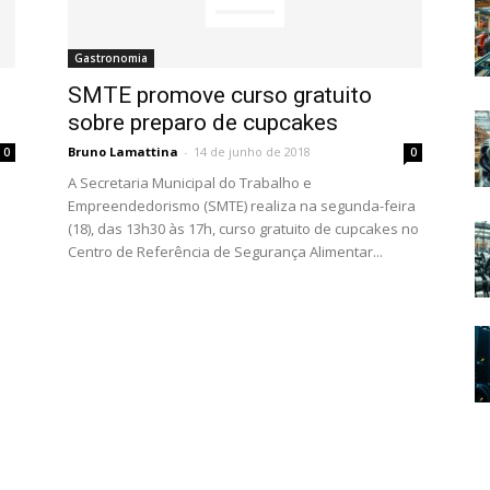
Gastronomia
SMTE promove curso gratuito
sobre preparo de cupcakes
Bruno Lamattina
-
14 de junho de 2018
0
0
A Secretaria Municipal do Trabalho e
Empreendedorismo (SMTE) realiza na segunda-feira
(18), das 13h30 às 17h, curso gratuito de cupcakes no
Centro de Referência de Segurança Alimentar...