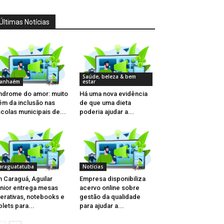
Últimas Notícias
Saúde, beleza & bem
tanhaém
estar
ndrome do amor: muito
Há uma nova evidência
ém da inclusão nas
de que uma dieta
colas municipais de...
poderia ajudar a...
araguatatuba
Notícias
 Caraguá, Aguilar
Empresa disponibiliza
nior entrega mesas
acervo online sobre
terativas, notebooks e
gestão da qualidade
blets para...
para ajudar a...