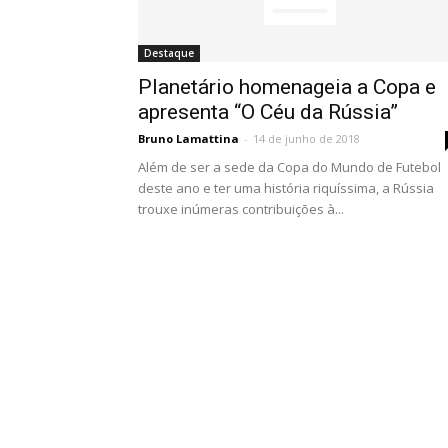
Destaque
Planetário homenageia a Copa e
apresenta “O Céu da Rússia”
Bruno Lamattina
-
14 de junho de 2018
Além de ser a sede da Copa do Mundo de Futebol
deste ano e ter uma história riquíssima, a Rússia
trouxe inúmeras contribuições à...