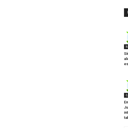
I
Sí
al
es
C
Em
Ju
in
ta