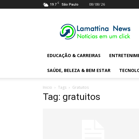
C
19.7
08/ 08/ 26
São Paulo
Lamattina
Digital
News
EDUCAÇÃO & CARREIRAS
ENTRETENIM
SAÚDE, BELEZA & BEM ESTAR
TECNOL
Inicio
Tags
Gratuitos
Tag: gratuitos