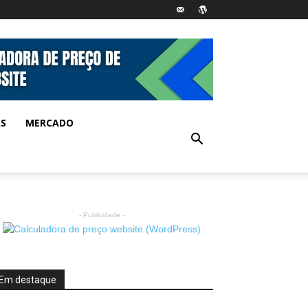
AS
MERCADO
- Publicidade -
Em destaque