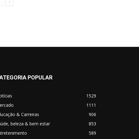
ATEGORIA POPULAR
tícias
1529
ercado
1111
ucação & Carreiras
906
úde, beleza & bem estar
853
ntretenimento
589