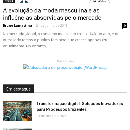
Moda
A evolução da moda masculina e as
influências absorvidas pelo mercado
Bruno Lamattina
-
21 de junho de 2018
0
No mercado global, o consumo masculino cresce 14% ao ano, e do
outro lado temos o público feminino que cresce apenas 8%
anualmente. No entanto,...
- Publicidade -
Em destaque
Transformação digital: Soluções Inovadoras
para Processos Eficientes
23 de maio de 2025