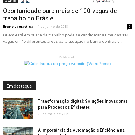
Osasco
Oportunidade para mais de 100 vagas de
trabalho no Brás e...
Bruno Lamattina
-
1 de junho de 2018
0
Quem está em busca de trabalho pode se candidatar a uma das 114
vagas em 15 diferentes áreas para atuação no bairro do Brás e...
- Publicidade -
Em destaque
Transformação digital: Soluções Inovadoras
para Processos Eficientes
23 de maio de 2025
A Importância da Automação e Eficiência na