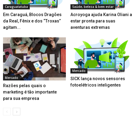
Caraguatatuba
Saúde, beleza & bem estar
Em Caraguá, Blocos Dragões
Acroyoga ajuda Karina Oliani a
da Real, Fênix e dos “Troxas”
estar pronta para suas
agitam...
aventuras extremas
Mercado
Mercado
SICK lança novos sensores
fotoelétricos inteligentes
Razões pelas quais o
marketing é tão importante
para sua empresa