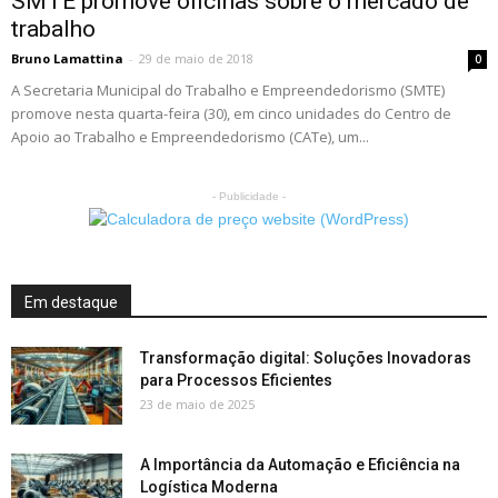
SMTE promove oficinas sobre o mercado de
trabalho
Bruno Lamattina
-
29 de maio de 2018
0
A Secretaria Municipal do Trabalho e Empreendedorismo (SMTE)
promove nesta quarta-feira (30), em cinco unidades do Centro de
Apoio ao Trabalho e Empreendedorismo (CATe), um...
- Publicidade -
Em destaque
Transformação digital: Soluções Inovadoras
para Processos Eficientes
23 de maio de 2025
A Importância da Automação e Eficiência na
Logística Moderna