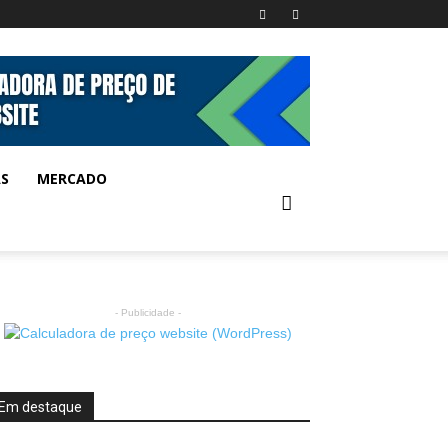
AS
MERCADO
- Publicidade -
Em destaque