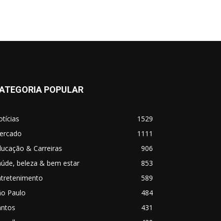
ATEGORIA POPULAR
tícias
1529
ercado
1111
ucação & Carreiras
906
úde, beleza & bem estar
853
ntretenimento
589
ão Paulo
484
antos
431