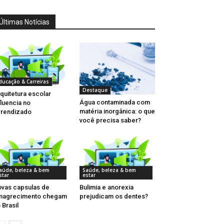
Últimas Notícias
ducação & Carreiras
Destaque
quitetura escolar
Água contaminada com
fluencia no
matéria inorgânica: o que
rendizado
você precisa saber?
aúde, beleza & bem
Saúde, beleza & bem
star
estar
vas capsulas de
Bulimia e anorexia
magrecimento chegam
prejudicam os dentes?
 Brasil