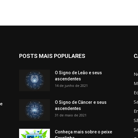
POSTS MAIS POPULARES
C
O Signo de Leão e seus
No
ascendentes
M
14 de junho de 2021
Ed
Sa
O Signo de Câncer e seus
 e
ascendentes
E
31 de maio de 2021
S
S
Conheça mais sobre o peixe