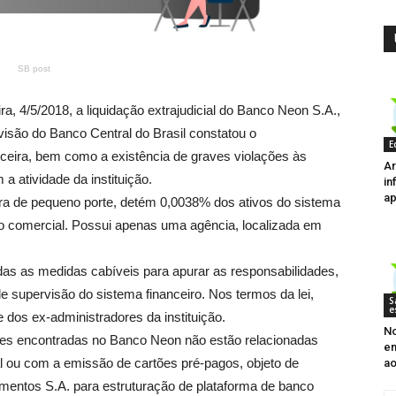
SB post
ra, 4/5/2018, a liquidação extrajudicial do Banco Neon S.A.,
isão do Banco Central do Brasil constatou o
E
eira, bem como a existência de graves violações às
Ar
a atividade da instituição.
in
ap
pequeno porte, detém 0,0038% dos ativos do sistema
o comercial. Possui apenas uma agência, localizada em
medidas cabíveis para apurar as responsabilidades,
 supervisão do sistema financeiro. Nos termos da lei,
S
e
 dos ex-administradores da instituição.
No
ncontradas no Banco Neon não estão relacionadas
e
l ou com a emissão de cartões pré-pagos, objeto de
ao
entos S.A. para estruturação de plataforma de banco