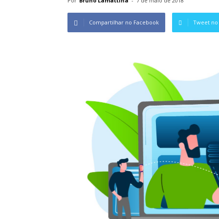
Por
Bruno Lamattina
-
7 de maio de 2018
Compartilhar no Facebook
Tweet no 