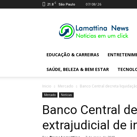
C
21.8
07/ 08/ 26
São Paulo
Lamattina
Digital
News
EDUCAÇÃO & CARREIRAS
ENTRETENIM
SAÚDE, BELEZA & BEM ESTAR
TECNOL
Inicio
Mercado
Banco Central decreta liquidação 
Mercado
Notícias
Banco Central de
extrajudicial de i