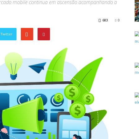
mercado mobile continua em ascensão acompanhando a
683
0
Twitter