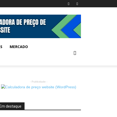
AS
MERCADO
- Publicidade -
Em destaque