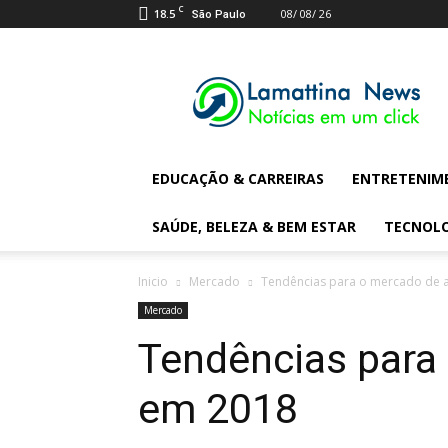
C
18.5
08/ 08/ 26
São Paulo
Lamattina
Digital
News
EDUCAÇÃO & CARREIRAS
ENTRETENIM
SAÚDE, BELEZA & BEM ESTAR
TECNOL
Inicio
Mercado
Tendências para o mercado de 
Mercado
Tendências para
em 2018