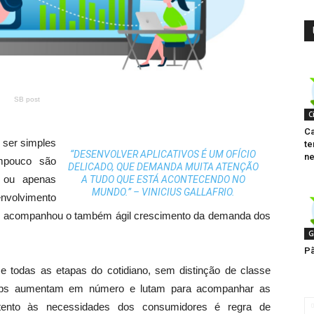
SB post
C
Ca
 ser simples
te
“DESENVOLVER APLICATIVOS É UM OFÍCIO
ne
mpouco são
DELICADO, QUE DEMANDA MUITA ATENÇÃO
s ou apenas
A TUDO QUE ESTÁ ACONTECENDO NO
MUNDO.” – VINICIUS GALLAFRIO.
volvimento
le acompanhou o também ágil crescimento da demanda dos
G
Pã
e todas as etapas do cotidiano, sem distinção de classe
apps aumentam em número e lutam para acompanhar as
tento às necessidades dos consumidores é regra de