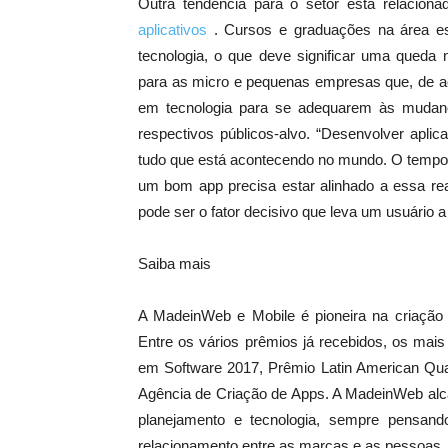
Outra tendência para o setor está relacio
aplicativos
. Cursos e graduações na área e
tecnologia, o que deve significar uma queda
para as micro e pequenas empresas que, de ac
em tecnologia para se adequarem às mudan
respectivos públicos-alvo. “Desenvolver apli
tudo que está acontecendo no mundo. O tempo
um bom app precisa estar alinhado a essa rea
pode ser o fator decisivo que leva um usuário a d
Saiba mais
A MadeinWeb e Mobile é pioneira na criação 
Entre os vários prêmios já recebidos, os mai
em Software 2017, Prêmio Latin American Qua
Agência de Criação de Apps. A MadeinWeb alca
planejamento e tecnologia, sempre pensando
relacionamento entre as marcas e as pessoas