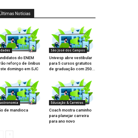
Últimas Notícias
idades
São José dos Campos
ndidatos do ENEM
Univesp abre vestibular
rão reforço de ônibus
para 5 cursos gratuitos
ste domingo em SJC
de graduação com 250...
astronomia
Educação & Carreiras
o de mandioca
Coach mostra caminho
para planejar carreira
para ano novo