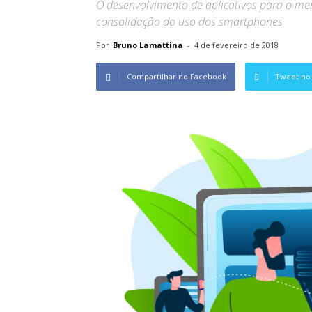
O desenvolvimento de aplicativos para o 
consolidação do uso dos smartphones
Por
Bruno Lamattina
-
4 de fevereiro de 2018
Compartilhar no Facebook
Tweet no 