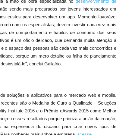
nada à mão de obra especializada no
desenvolvimento de
stão sendo mais procurados por jovens interessados em
 nos custos para desenvolver um app. Momento favorável
ordo com os especialistas, devem investir cada vez mais
ças de comportamento e hábitos de consumo dos seus
cativos é um ofício delicado, que demanda muita atenção a
 e o espaço das pessoas são cada vez mais concorridos e
lidade, porque um mero detalhe ou falha de planejamento
esinstalá-lo”, conclui Gallafrio.
de soluções e aplicativos para o mercado web e mobile.
s recentes são o Medalha de Ouro a Qualidade – Soluções
lity Institute 2016 e o Prêmio eAwards 2015 como Melhor
nçou esses resultados porque prioriza a união da criação,
 na experiência do usuário, para criar novos tipos de
. Para conhecer mais sobre a empresa,
acesse
.