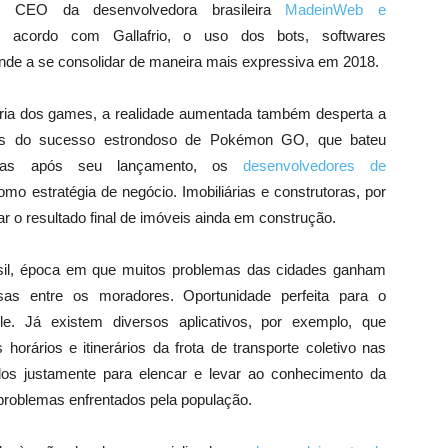
rio, CEO da desenvolvedora brasileira
MadeinWeb e
 acordo com Gallafrio, o uso dos bots, softwares
nde a se consolidar de maneira mais expressiva em 2018.
ria dos games, a realidade aumentada também desperta a
ois do sucesso estrondoso de Pokémon GO, que bateu
ras após seu lançamento, os
desenvolvedores de
o estratégia de negócio. Imobiliárias e construtoras, por
ar o resultado final de imóveis ainda em construção.
sil, época em que muitos problemas das cidades ganham
sas entre os moradores. Oportunidade perfeita para o
e. Já existem diversos aplicativos, por exemplo, que
horários e itinerários da frota de transporte coletivo nas
dos justamente para elencar e levar ao conhecimento da
s problemas enfrentados pela população.