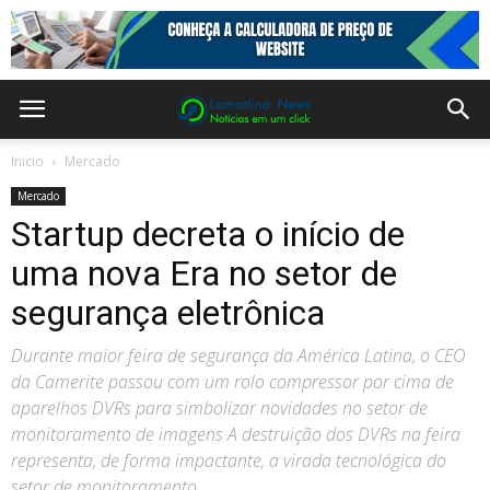
Inicio
Mercado
Mercado
Startup decreta o início de
uma nova Era no setor de
segurança eletrônica
Durante maior feira de segurança da América Latina, o CEO
da Camerite passou com um rolo compressor por cima de
aparelhos DVRs para simbolizar novidades no setor de
monitoramento de imagens A destruição dos DVRs na feira
representa, de forma impactante, a virada tecnológica do
setor de monitoramento