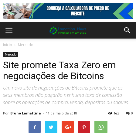
Inicio
Mercado
Mercado
Site promete Taxa Zero em
negociações de Bitcoins
Um novo site de negociações de Bitcoins promete que os
seus membros não pagarão nenhuma taxa de comissão
sobre as operações de compra, venda, depósitos ou saques.
Por
Bruno Lamattina
-
11 de maio de 2018
623
0