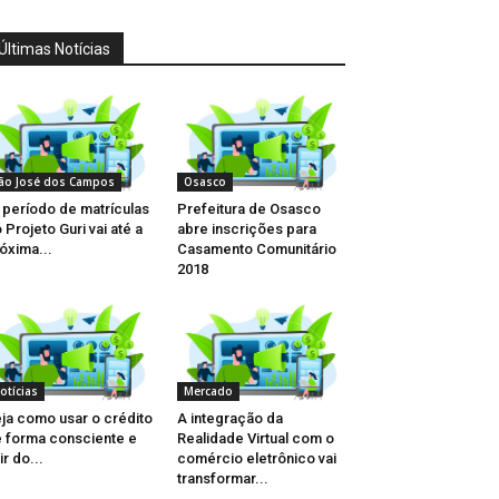
Últimas Notícias
ão José dos Campos
Osasco
 período de matrículas
Prefeitura de Osasco
 Projeto Guri vai até a
abre inscrições para
óxima...
Casamento Comunitário
2018
otícias
Mercado
ja como usar o crédito
A integração da
 forma consciente e
Realidade Virtual com o
ir do...
comércio eletrônico vai
transformar...