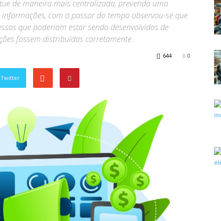
atue de maneira mais centralizada, prevendo uma
e informações, com o passar do tempo observou-se que
ssos que poderiam estar sendo desenvolvidos de
ções fossem distribuídas corretamente.
644
0
Twitter