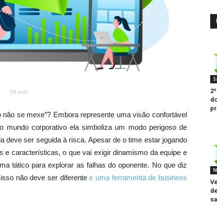
S
2º
SB post
do
pr
o não se mexe”? Embora represente uma visão confortável
ao mundo corporativo ela simboliza um modo perigoso de
 deve ser seguida à risca. Apesar de o time estar jogando
 e características, o que vai exigir dinamismo da equipe e
 tático para explorar as falhas do oponente. No que diz
N
isso não deve ser diferente
e uma ferramenta de business
Ve
de
sa