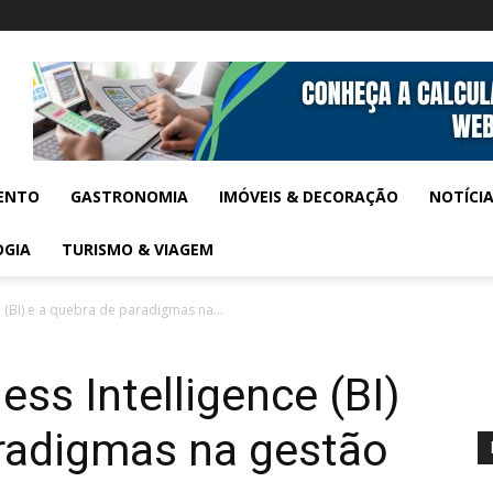
ENTO
GASTRONOMIA
IMÓVEIS & DECORAÇÃO
NOTÍCI
OGIA
TURISMO & VIAGEM
 (BI) e a quebra de paradigmas na...
ss Intelligence (BI)
aradigmas na gestão