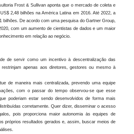
toria Frost & Sullivan aponta que o mercado de coleta e
u US$ 2,48 bilhões na América Latina em 2016. Até 2022, a
,41 bilhões. De acordo com uma pesquisa do Gartner Group,
 2020, com um aumento de cientistas de dados e um maior
onhecimento em relação ao negócio.
ade de servir como um incentivo à descentralização das
 restrinjam apenas aos diretores, gestores ou mesmo à
atue de maneira mais centralizada, prevendo uma equipe
ormações, com o passar do tempo observou-se que esse
que poderiam estar sendo desenvolvidos de forma mais
istribuídas corretamente. Quer dizer, disseminar o acesso
alos, pois proporciona maior autonomia às equipes de
 os próprios resultados gerados e, assim, buscar meios de
álises.