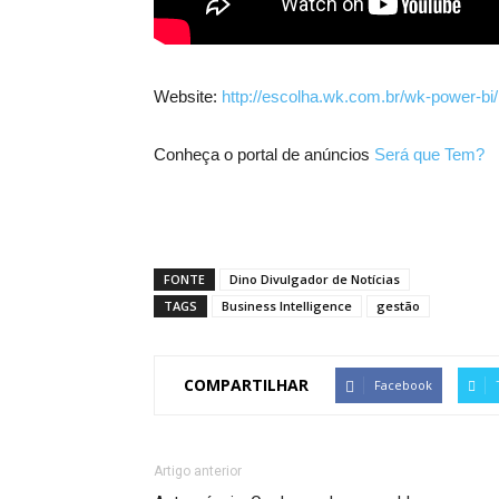
Website:
http://escolha.wk.com.br/wk-power-bi/
Conheça o portal de anúncios
Será que Tem?
FONTE
Dino Divulgador de Notícias
TAGS
Business Intelligence
gestão
COMPARTILHAR
Facebook
Artigo anterior