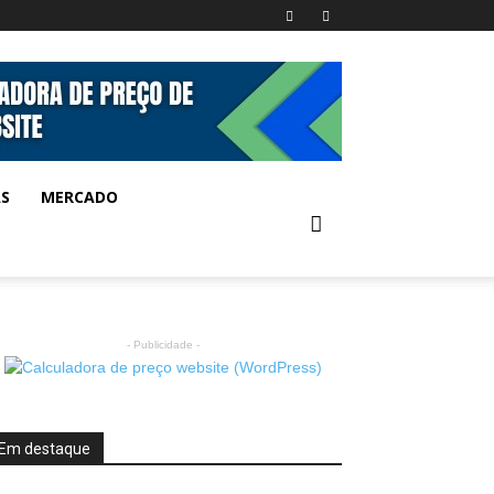
AS
MERCADO
- Publicidade -
Em destaque