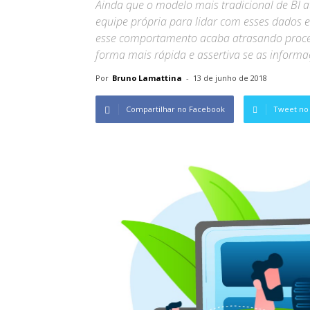
Ainda que o modelo mais tradicional de BI 
equipe própria para lidar com esses dados 
esse comportamento acaba atrasando proce
forma mais rápida e assertiva se as informa
Por
Bruno Lamattina
-
13 de junho de 2018
Compartilhar no Facebook
Tweet no 