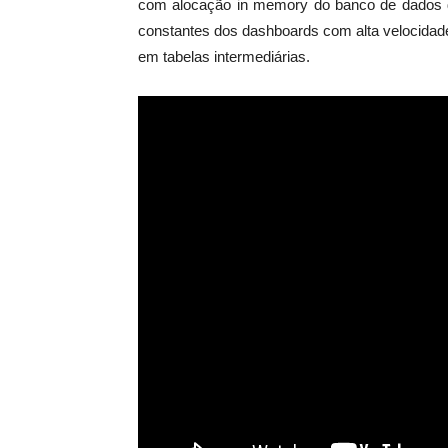
com alocação in memory do banco de dados d
constantes dos dashboards com alta velocidad
em tabelas intermediárias.