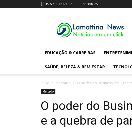
C
15.6
10/ 08/ 26
São Paulo
Lamattina
Digital
News
EDUCAÇÃO & CARREIRAS
ENTRETENIM
SAÚDE, BELEZA & BEM ESTAR
TECNOL
Inicio
Mercado
O poder do Business Intelligence
Mercado
O poder do Busine
e a quebra de p