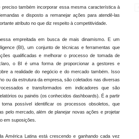
preciso também incorporar essa mesma característica à
demandas e disposto a remanejar ações para atendê-las
rtante atributo no que diz respeito à competitividade.
ial nessa empreitada em busca de mais dinamismo. E um
elligence (BI), um conjunto de técnicas e ferramentas que
mações qualificadas e melhorar o processo de tomada de
aro, o BI é uma forma de proporcionar a gestores e
bre a realidade do negócio e do mercado também. Isso
 ou da estrutura da empresa, são coletados nas diversas
rocessados e transformados em indicadores que são
latórios ou painéis (os conhecidos dashboards). É a partir
orna possível identificar os processos obsoletos, que
 pelo mercado, além de planejar novas ações e projetar
ão em suposições.
da América Latina está crescendo e ganhando cada vez