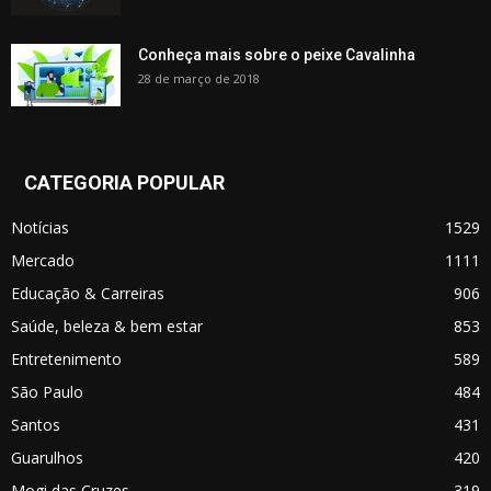
Conheça mais sobre o peixe Cavalinha
28 de março de 2018
CATEGORIA POPULAR
Notícias
1529
Mercado
1111
Educação & Carreiras
906
Saúde, beleza & bem estar
853
Entretenimento
589
São Paulo
484
Santos
431
Guarulhos
420
Mogi das Cruzes
319