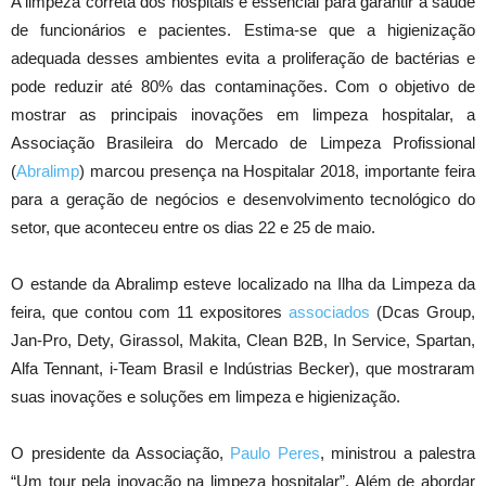
A limpeza correta dos hospitais é essencial para garantir a saúde
de funcionários e pacientes. Estima-se que a higienização
adequada desses ambientes evita a proliferação de bactérias e
pode reduzir até 80% das contaminações. Com o objetivo de
mostrar as principais inovações em limpeza hospitalar, a
Associação Brasileira do Mercado de Limpeza Profissional
(
Abralimp
) marcou presença na Hospitalar 2018, importante feira
para a geração de negócios e desenvolvimento tecnológico do
setor, que aconteceu entre os dias 22 e 25 de maio.
O estande da Abralimp esteve localizado na Ilha da Limpeza da
feira, que contou com 11 expositores
associados
(Dcas Group,
Jan-Pro, Dety, Girassol, Makita, Clean B2B, In Service, Spartan,
Alfa Tennant, i-Team Brasil e Indústrias Becker), que mostraram
suas inovações e soluções em limpeza e higienização.
O presidente da Associação,
Paulo Peres
, ministrou a palestra
“Um tour pela inovação na limpeza hospitalar”. Além de abordar