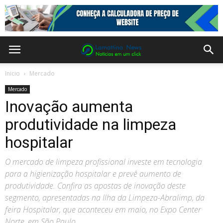
Inicio
Mercado
Mercado
Inovação aumenta
produtividade na limpeza
hospitalar
O mercado de limpeza profissional investe em tecnologia
para a higienização hospitalar e prevê aumento de
produtividade. Confira as apostas de inovação deste
segmento, apresentadas na Ilha da Limpeza-Abralimp, da
feira Hospitalar, que aconteceu em maio, no Expo Center
Norte, em São Paulo