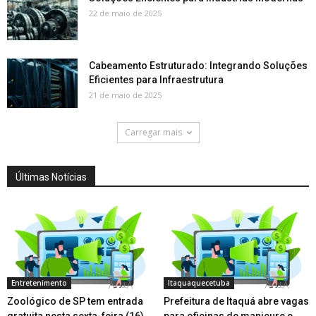
22 de maio de 2025
Cabeamento Estruturado: Integrando Soluções
Eficientes para Infraestrutura
21 de maio de 2025
Carregar mais
Últimas Notícias
Entretenimento
Itaquaquecetuba
Zoológico de SP tem entrada
Prefeitura de Itaquá abre vagas
gratuita nesta sexta-feira (16)
para oficinas de manicure e