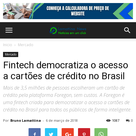
Inicio
Mercado
Mercado
Fintech democratiza o acesso
a cartões de crédito no Brasil
Mais de 3,5 milhões de pessoas escolheram um cartão de
crédito pela plataforma Foregon, sem custos. A Foregon é
uma fintech criada para democratizar o acesso a cartões de
crédito no Brasil para todos os públicos de forma inteligente.
Por
Bruno Lamattina
-
6 de março de 2018
1087
0