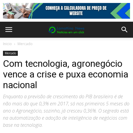
Inicio
Mercado
Mercado
Com tecnologia, agronegócio
vence a crise e puxa economia
nacional
Enquanto a previsão de crescimento do PIB brasileiro é de
não mais do que 0,3% em 2017, só nos primeiros 5 meses do
ano o Agronegócio, sozinho, já cresceu 0,36%. O segredo está
na automatização e adoção de inteligência de negócios com
base na tecnologia.