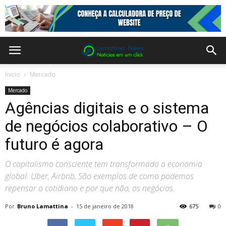
Inicio
Mercado
Mercado
Agências digitais e o sistema
de negócios colaborativo – O
futuro é agora
O capitalismo consciente tem transformado a economia
global. Uber, Airbnb, São exemplos de como podemos
repensar o cotidiano e por que não, os negócios.
Por
Bruno Lamattina
-
15 de janeiro de 2018
675
0