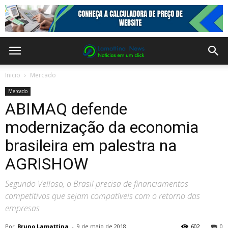
Inicio
Mercado
Mercado
ABIMAQ defende
modernização da economia
brasileira em palestra na
AGRISHOW
Segundo Velloso, o Brasil precisa de financiamentos
competitivos que sejam compatíveis com o retorno das
empresas
Por
Bruno Lamattina
-
9 de maio de 2018
602
0