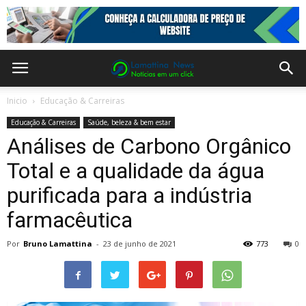
Inicio
Educação & Carreiras
Educação & Carreiras
Saúde, beleza & bem estar
Análises de Carbono Orgânico
Total e a qualidade da água
purificada para a indústria
farmacêutica
Por
Bruno Lamattina
-
23 de junho de 2021
773
0