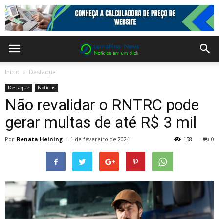
Inicio
Destaque
Destaque
Notícias
Não revalidar o RNTRC pode
gerar multas de até R$ 3 mil
Por
Renata Heining
-
1 de fevereiro de 2024
158
0