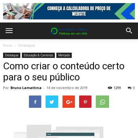
Inicio
Destaque
Destaque
Educação & Carreiras
Mercado
Como criar o conteúdo certo
para o seu público
Por
Bruno Lamattina
-
14 de novembro de 2019
1299
0