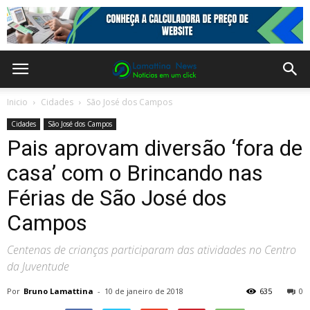
Inicio
Cidades
São José dos Campos
Cidades
São José dos Campos
Pais aprovam diversão ‘fora de
casa’ com o Brincando nas
Férias de São José dos
Campos
Centenas de crianças participaram das atividades no Centro
da Juventude
Por
Bruno Lamattina
-
10 de janeiro de 2018
635
0