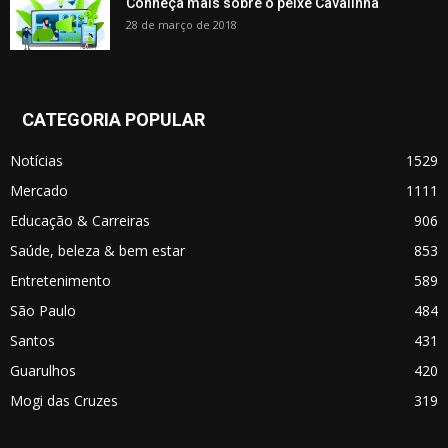
Conheça mais sobre o peixe Cavalinha
28 de março de 2018
CATEGORIA POPULAR
Notícias
1529
Mercado
1111
Educação & Carreiras
906
Saúde, beleza & bem estar
853
Entretenimento
589
São Paulo
484
Santos
431
Guarulhos
420
Mogi das Cruzes
319