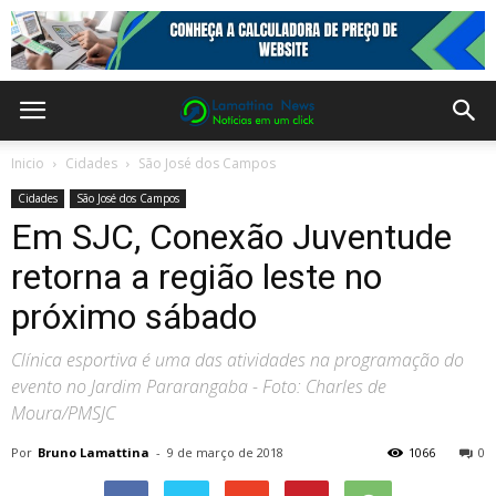
Inicio
Cidades
São José dos Campos
Cidades
São José dos Campos
Em SJC, Conexão Juventude
retorna a região leste no
próximo sábado
Clínica esportiva é uma das atividades na programação do
evento no Jardim Pararangaba - Foto: Charles de
Moura/PMSJC
Por
Bruno Lamattina
-
9 de março de 2018
1066
0