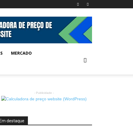
AS
MERCADO
- Publicidade -
Em destaque