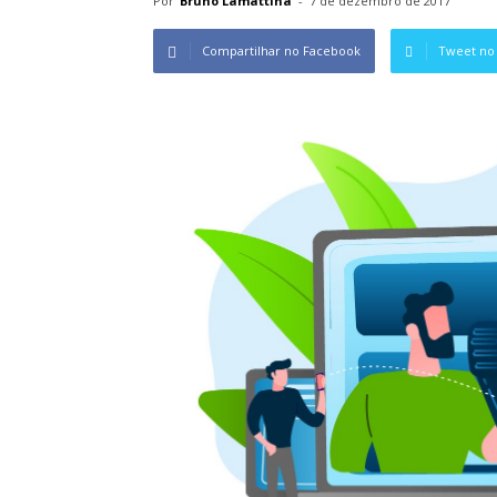
Por
Bruno Lamattina
-
7 de dezembro de 2017
Compartilhar no Facebook
Tweet no 