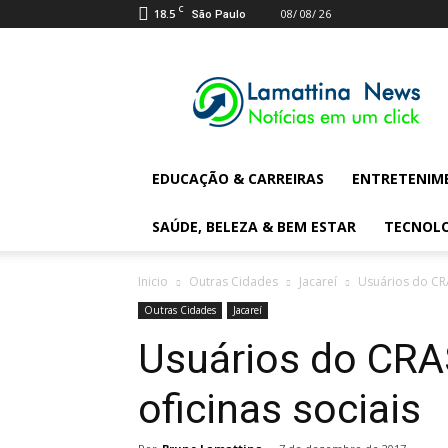
C
18.5
08/ 08/ 26
São Paulo
Lamattina
Digital
News
EDUCAÇÃO & CARREIRAS
ENTRETENIM
SAÚDE, BELEZA & BEM ESTAR
TECNOL
Inicio
Outras Cidades
Jacareí
Usuários do CRA
Outras Cidades
Jacareí
Usuários do CRA
oficinas sociais