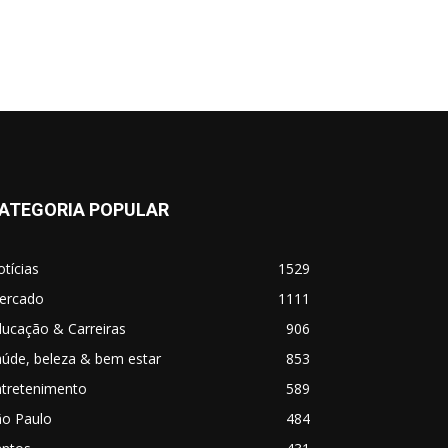
ATEGORIA POPULAR
tícias
1529
ercado
1111
ucação & Carreiras
906
úde, beleza & bem estar
853
ntretenimento
589
ão Paulo
484