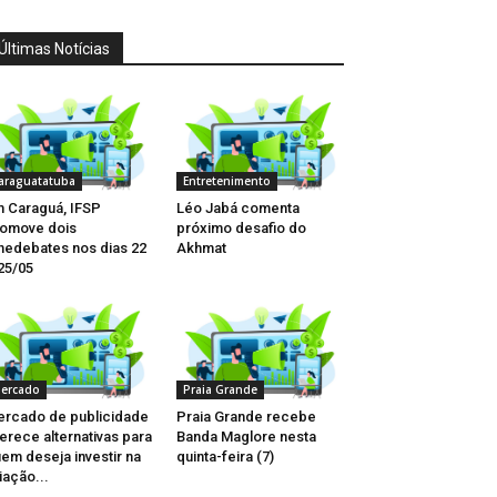
Últimas Notícias
araguatatuba
Entretenimento
 Caraguá, IFSP
Léo Jabá comenta
omove dois
próximo desafio do
nedebates nos dias 22
Akhmat
25/05
ercado
Praia Grande
rcado de publicidade
Praia Grande recebe
erece alternativas para
Banda Maglore nesta
em deseja investir na
quinta-feira (7)
iação...