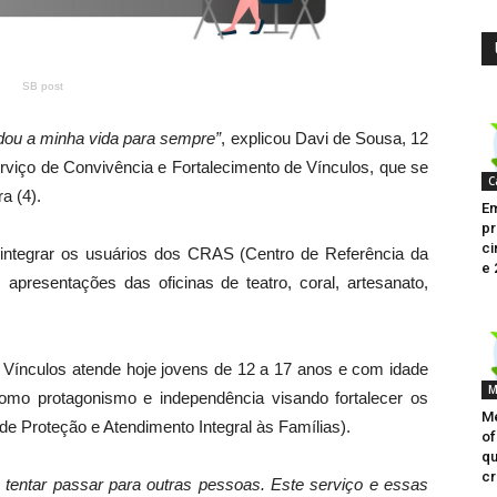
SB post
dou a minha vida para sempre”
, explicou Davi de Sousa, 12
rviço de Convivência e Fortalecimento de Vínculos, que se
C
a (4).
Em
pr
ci
 integrar os usuários dos CRAS (Centro de Referência da
e 
 apresentações das oficinas de teatro, coral, artesanato,
 Vínculos atende hoje jovens de 12 a 17 anos e com idade
M
omo protagonismo e independência visando fortalecer os
Me
de Proteção e Atendimento Integral às Famílias).
of
qu
cr
a tentar passar para outras pessoas. Este serviço e essas