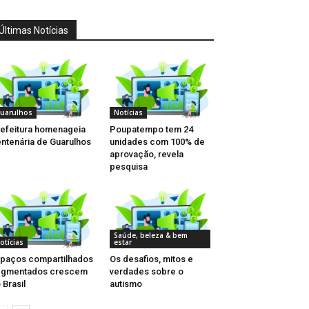
Últimas Notícias
uarulhos
Notícias
efeitura homenageia
Poupatempo tem 24
ntenária de Guarulhos
unidades com 100% de
aprovação, revela
pesquisa
Saúde, beleza & bem
otícias
estar
paços compartilhados
Os desafios, mitos e
egmentados crescem
verdades sobre o
 Brasil
autismo