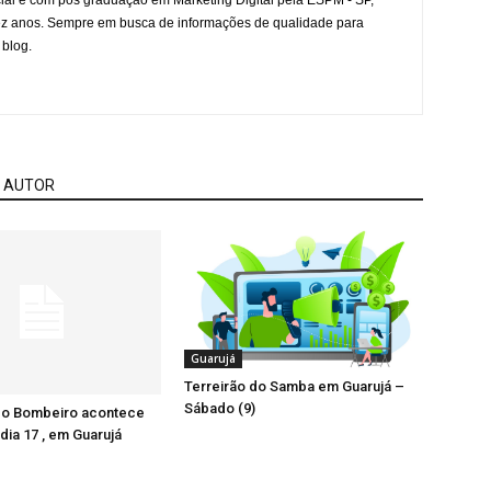
l e com pós graduação em Marketing Digital pela ESPM - SP,
ez anos. Sempre em busca de informações de qualidade para
 blog.
 AUTOR
Guarujá
Terreirão do Samba em Guarujá –
Sábado (9)
 do Bombeiro acontece
dia 17 , em Guarujá