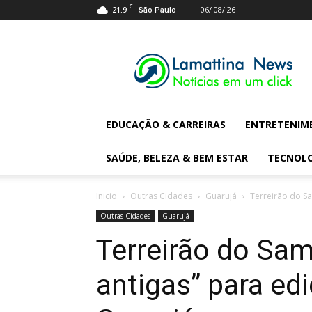
C
21.9
06/ 08/ 26
São Paulo
Lamattina
Digital
News
EDUCAÇÃO & CARREIRAS
ENTRETENIM
SAÚDE, BELEZA & BEM ESTAR
TECNOL
Inicio
Outras Cidades
Guarujá
Terreirão do Sa
Outras Cidades
Guarujá
Terreirão do Sa
antigas” para ed