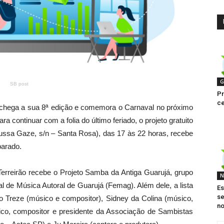
G
SB post
Pr
ce
 chega a sua 8ª edição e comemora o Carnaval no próximo
 continuar com a folia do último feriado, o projeto gratuito
ssa Gaze, s/n – Santa Rosa), das 17 às 22 horas, recebe
parado.
erreirão recebe o Projeto Samba da Antiga Guarujá, grupo
N
 de Música Autoral de Guarujá (Femag). Além dele, a lista
Es
s
 Treze (músico e compositor), Sidney da Colina (músico,
no
ico, compositor e presidente da Associação de Sambistas