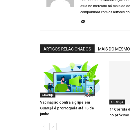
Formado em Comunicação Socia
atua no mercado há mais de d
compartilhar com os leitores do
ARTIGOS RELACIONADOS
MAIS DO MESMO
Guarujá
Guarujá
Vacinação contra a gripe em
Guarujá é prorrogada até 15 de
1ª Corrida
junho
no próximo 