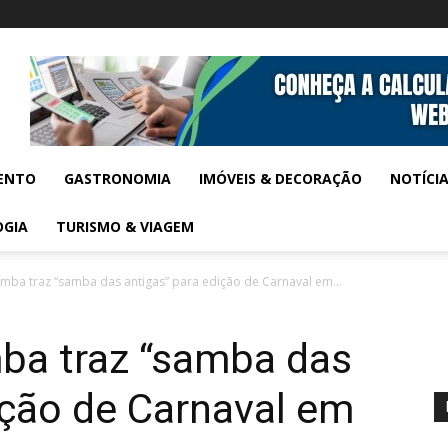
ENTO
GASTRONOMIA
IMÓVEIS & DECORAÇÃO
NOTÍCI
OGIA
TURISMO & VIAGEM
mba traz “samba das antigas” para edição de Carnaval em...
mba traz “samba das
ição de Carnaval em