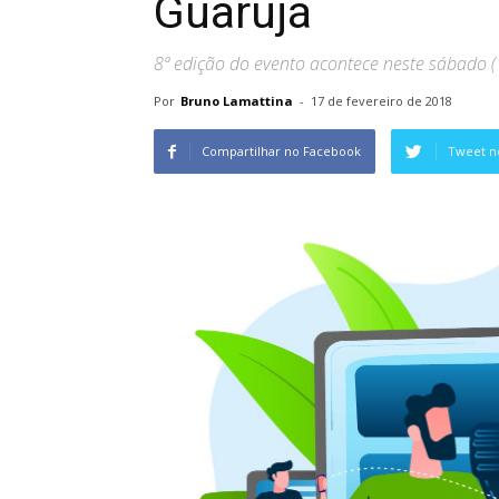
Guarujá
8ª edição do evento acontece neste sábado (
Por
Bruno Lamattina
-
17 de fevereiro de 2018
Compartilhar no Facebook
Tweet n