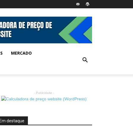
AS
MERCADO
- Publicidade -
Em destaque