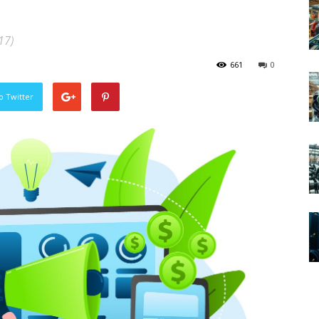
17)
661
0
o Twitter