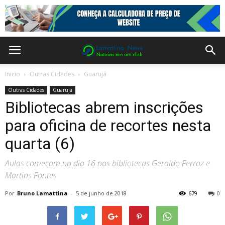
Inicio
Outras Cidades
Guarujá
Outras Cidades
Guarujá
Bibliotecas abrem inscrições
para oficina de recortes nesta
quarta (6)
Aulas começam no dia 16 nas bibliotecas Geraldo Ferraz e
Martins Fontes
Por
Bruno Lamattina
-
5 de junho de 2018
679
0