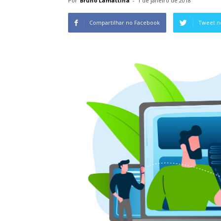
Por
Bruno Lamattina
-
1 de janeiro de 2018
Compartilhar no Facebook
Tweet n