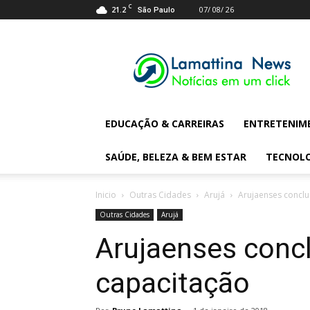
C
21.2
07/ 08/ 26
São Paulo
Lamattina
Digital
News
EDUCAÇÃO & CARREIRAS
ENTRETENIM
SAÚDE, BELEZA & BEM ESTAR
TECNOL
Inicio
Outras Cidades
Arujá
Arujaenses conclu
Outras Cidades
Arujá
Arujaenses conc
capacitação