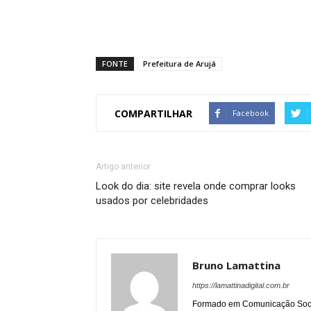
FONTE
Prefeitura de Arujá
COMPARTILHAR
Facebook
Artigo anterior
Look do dia: site revela onde comprar looks
usados por celebridades
Bruno Lamattina
https://lamattinadigital.com.br
Formado em Comunicação Socia