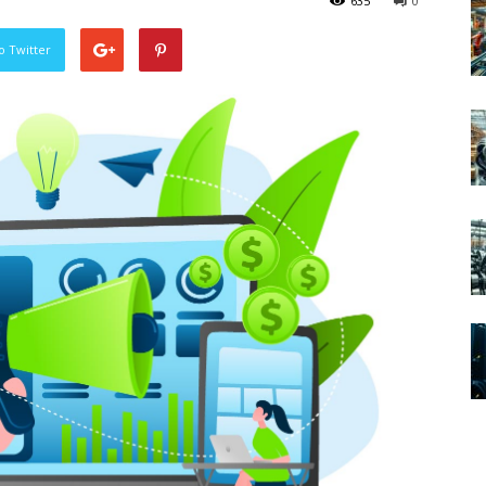
635
0
o Twitter