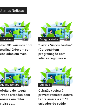
Últimas Notícias
utomóveis
Caraguatatuba
tran.SP: veículos com
“Jazz e Vinhos Festival”
aca final 2 devem ser
(Caraguá) tem
cenciados em maio
programação com
artistas regionais e...
taquaquecetuba
Cubatão
efeitura de Itaquá
Cubatão vacinará
nvoca artesãos com
preventivamente contra
teresse em obter
febre amarela em 13
rteira da...
unidades de saúde