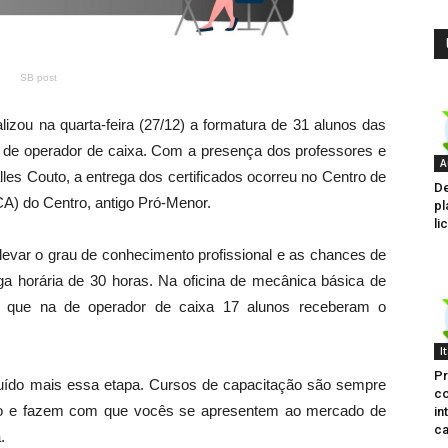
SB post
alizou na quarta-feira (27/12) a formatura de 31 alunos das
e de operador de caixa. Com a presença dos professores e
A
lles Couto, a entrega dos certificados ocorreu no Centro de
De
A) do Centro, antigo Pró-Menor.
pl
li
levar o grau de conhecimento profissional e as chances de
ga horária de 30 horas. Na oficina de mecânica básica de
to que na de operador de caixa 17 alunos receberam o
I
Pr
luído mais essa etapa. Cursos de capacitação são sempre
co
ulo e fazem com que vocês se apresentem ao mercado de
in
ca
.