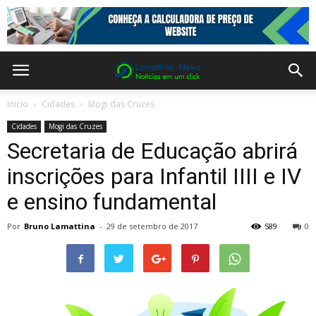
Inicio
Cidades
Mogi das Cruzes
Cidades
Mogi das Cruzes
Secretaria de Educação abrirá
inscrições para Infantil IIII e IV
e ensino fundamental
Por
Bruno Lamattina
-
29 de setembro de 2017
589
0