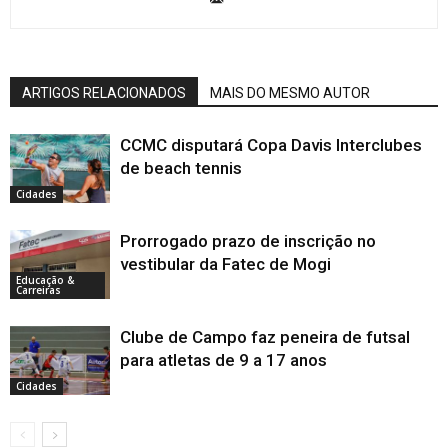
ARTIGOS RELACIONADOS
MAIS DO MESMO AUTOR
CCMC disputará Copa Davis Interclubes
de beach tennis
Cidades
Prorrogado prazo de inscrição no
vestibular da Fatec de Mogi
Educação &
Carreiras
Clube de Campo faz peneira de futsal
para atletas de 9 a 17 anos
Cidades