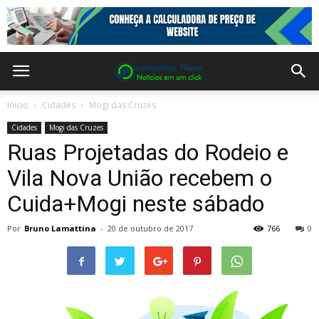
Inicio
Cidades
Mogi das Cruzes
Cidades
Mogi das Cruzes
Ruas Projetadas do Rodeio e
Vila Nova União recebem o
Cuida+Mogi neste sábado
Por
Bruno Lamattina
-
20 de outubro de 2017
766
0