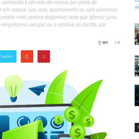
conhecido e cercado de receios por parte da
ar em colocar sua casa, apartamento ou sala comercial
rédito mais prática disponível, visto que oferece juros
 empréstimo pessoal ou o rotativo do cartão, por
693
0
Twitter