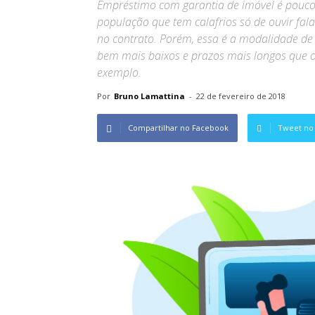
Empréstimo com garantia de imóvel é pouco 
população que tem calafrios só de ouvir fal
no contrato. Porém, essa é a modalidade de c
bem mais baixos e prazos mais longos que o
exemplo.
Por
Bruno Lamattina
-
22 de fevereiro de 2018
Compartilhar no Facebook
Tweet no 