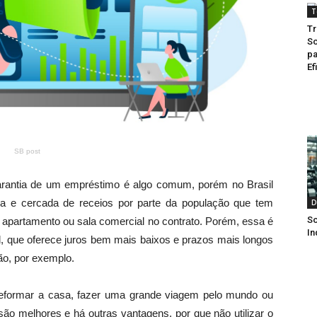
T
Tr
So
pa
Ef
SB post
rantia de um empréstimo é algo comum, porém no Brasil
da e cercada de receios por parte da população que tem
D
So
a, apartamento ou sala comercial no contrato. Porém, essa é
In
el, que oferece juros bem mais baixos e prazos mais longos
ão, por exemplo.
reformar a casa, fazer uma grande viagem pelo mundo ou
são melhores e há outras vantagens, por que não utilizar o