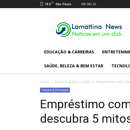
C
18.5
08/ 08/ 26
São Paulo
Lamattina
Digital
News
EDUCAÇÃO & CARREIRAS
ENTRETENIM
SAÚDE, BELEZA & BEM ESTAR
TECNOL
Inicio
Imóveis & Decoração
Empréstimo com gar
Imóveis & Decoração
Empréstimo com 
descubra 5 mito