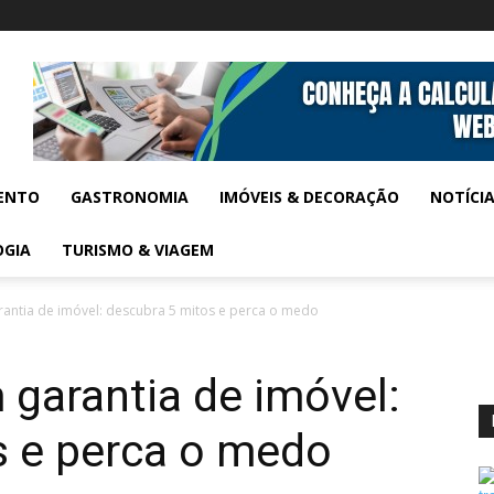
ENTO
GASTRONOMIA
IMÓVEIS & DECORAÇÃO
NOTÍCI
OGIA
TURISMO & VIAGEM
antia de imóvel: descubra 5 mitos e perca o medo
garantia de imóvel:
s e perca o medo