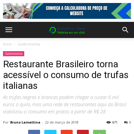
Inicio
Gastronomia
Gastronomia
Restaurante Brasileiro torna
acessível o consumo de trufas
italianas
As trufas negras e brancas podem chegar a custar 6 mil
euros o quilo, mas uma rede de restaurantes aqui do Brasil
viabilizou o consumo em pratos a partir de R$ 28
Por
Bruno Lamattina
-
22 de março de 2018
671
0