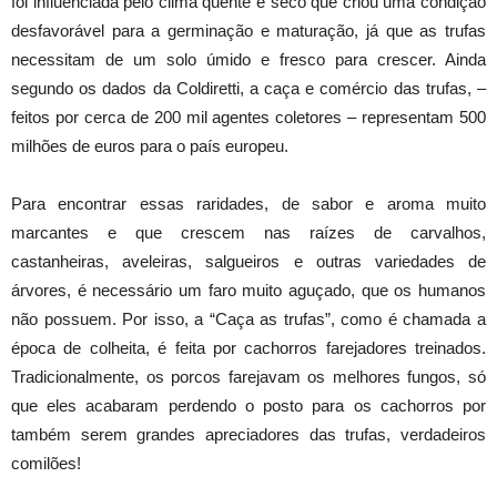
foi influenciada pelo clima quente e seco que criou uma condição
desfavorável para a germinação e maturação, já que as trufas
necessitam de um solo úmido e fresco para crescer. Ainda
segundo os dados da Coldiretti, a caça e comércio das trufas, –
feitos por cerca de 200 mil agentes coletores – representam 500
milhões de euros para o país europeu.
Para encontrar essas raridades, de sabor e aroma muito
marcantes e que crescem nas raízes de carvalhos,
castanheiras, aveleiras, salgueiros e outras variedades de
árvores, é necessário um faro muito aguçado, que os humanos
não possuem. Por isso, a “Caça as trufas”, como é chamada a
época de colheita, é feita por cachorros farejadores treinados.
Tradicionalmente, os porcos farejavam os melhores fungos, só
que eles acabaram perdendo o posto para os cachorros por
também serem grandes apreciadores das trufas, verdadeiros
comilões!