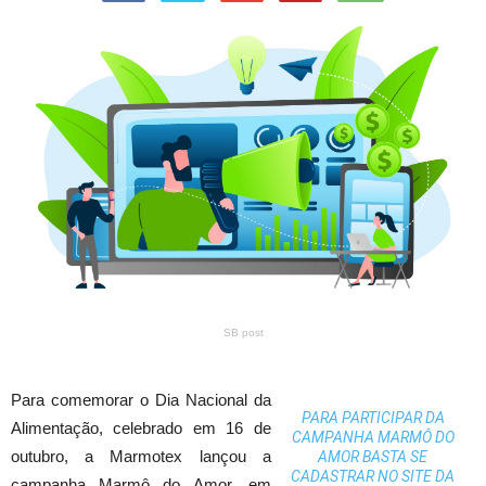
SB post
Para comemorar o Dia Nacional da
PARA PARTICIPAR DA
Alimentação, celebrado em 16 de
CAMPANHA MARMÔ DO
outubro, a Marmotex lançou a
AMOR BASTA SE
CADASTRAR NO SITE DA
campanha Marmô do Amor, em