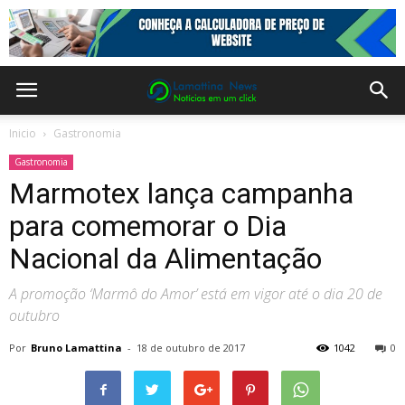
Inicio
Gastronomia
Gastronomia
Marmotex lança campanha
para comemorar o Dia
Nacional da Alimentação
A promoção ‘Marmô do Amor’ está em vigor até o dia 20 de
outubro
Por
Bruno Lamattina
-
18 de outubro de 2017
1042
0