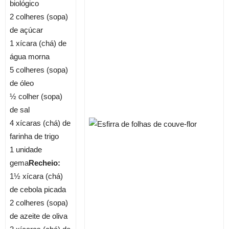
biológico
2 colheres (sopa)
de açúcar
1 xícara (chá) de
água morna
5 colheres (sopa)
de óleo
½ colher (sopa)
de sal
4 xícaras (chá) de
farinha de trigo
1 unidade
gema
Recheio:
1½ xícara (chá)
de cebola picada
2 colheres (sopa)
de azeite de oliva