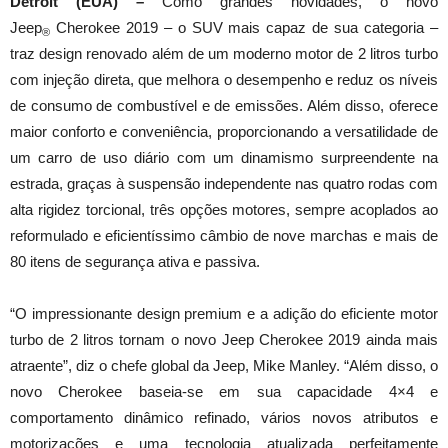
Detroit (EUA) –
Como grandes novidades, o novo
Jeep
Cherokee 2019 – o SUV mais capaz de sua categoria –
®
traz design renovado além de um moderno motor de 2 litros turbo
com injeção direta, que melhora o desempenho e reduz os níveis
de consumo de combustível e de emissões. Além disso, oferece
maior conforto e conveniência, proporcionando a versatilidade de
um carro de uso diário com um dinamismo surpreendente na
estrada, graças à suspensão independente nas quatro rodas com
alta rigidez torcional, três opções motores, sempre acoplados ao
reformulado e eficientíssimo câmbio de nove marchas e mais de
80 itens de segurança ativa e passiva.
“O impressionante design premium e a adição do eficiente motor
turbo de 2 litros tornam o novo Jeep Cherokee 2019 ainda mais
atraente”, diz o chefe global da Jeep, Mike Manley. “Além disso, o
novo Cherokee baseia-se em sua capacidade 4×4 e
comportamento dinâmico refinado, vários novos atributos e
motorizações e uma tecnologia atualizada perfeitamente