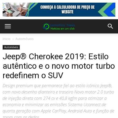
Inicio
Automóveis
Automóveis
Jeep® Cherokee 2019: Estilo
autêntico e o novo motor turbo
redefinem o SUV
Design premium que permanece fiel ao estilo icônico Jeep®,
com novo desenho dianteiro e traseiro Novo motor 2.0 turbo
de injeção direta com 274 cv e 40,8 kgfm para otimizar a
economia e minimizar as emissões Sistema Uconnect de
quarta geração com Apple CarPlay, Android Auto e função de
zoom com os dedos