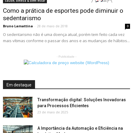
Saúde, beleza & bem estar
Como a prática de esportes pode diminuir o
sedentarismo
Bruno Lamattina
-
28 de maio de 2018
0
O sedentarismo não é uma doença atual, porém tem feito cada vez
mais vítimas conforme o passar dos anos e as mudanças de hábitos...
- Publicidade -
Em destaque
Transformação digital: Soluções Inovadoras
para Processos Eficientes
23 de maio de 2025
A Importância da Automação e Eficiência na