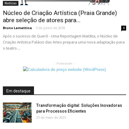
Notícias
Núcleo de Criação Artística (Praia Grande)
abre seleção de atores para...
Bruno Lamattina
-
5 de junho de 2018
0
Após o sucesso de Querô - Uma Reportagem Maldita, o Núcleo de
Criação Artística Palácio das Artes prepara uma nova adaptação para
o teatro....
- Publicidade -
Em destaque
Transformação digital: Soluções Inovadoras
para Processos Eficientes
23 de maio de 2025