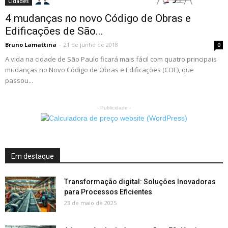
Cidades
4 mudanças no novo Código de Obras e
Edificações de São...
Bruno Lamattina
-
21 de junho de 2018
0
A vida na cidade de São Paulo ficará mais fácil com quatro principais
mudanças no Novo Código de Obras e Edificações (COE), que
passou...
- Publicidade -
Em destaque
Transformação digital: Soluções Inovadoras
para Processos Eficientes
23 de maio de 2025