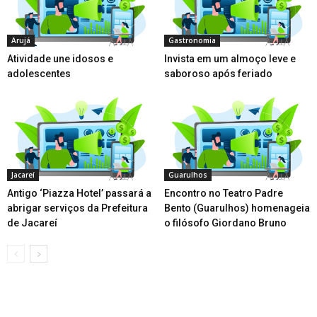
Arujá
Gastronomia
Atividade une idosos e
Invista em um almoço leve e
adolescentes
saboroso após feriado
Jacareí
Guarulhos
Antigo ‘Piazza Hotel’ passará a
Encontro no Teatro Padre
abrigar serviços da Prefeitura
Bento (Guarulhos) homenageia
de Jacareí
o filósofo Giordano Bruno