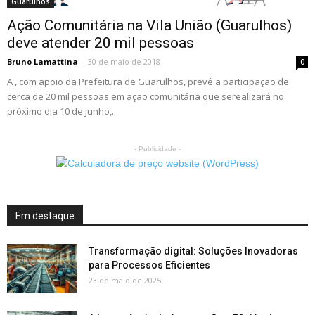
Guarulhos
Ação Comunitária na Vila União (Guarulhos)
deve atender 20 mil pessoas
Bruno Lamattina
-
30 de maio de 2018
0
A , com apoio da Prefeitura de Guarulhos, prevê a participação de
cerca de 20 mil pessoas em ação comunitária que serealizará no
próximo dia 10 de junho,...
- Publicidade -
Em destaque
Transformação digital: Soluções Inovadoras
para Processos Eficientes
23 de maio de 2025