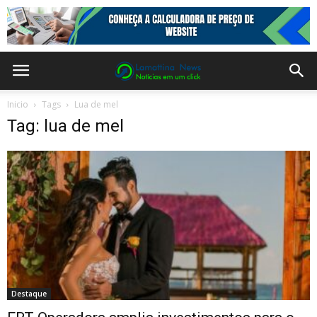
Inicio
Tags
Lua de mel
Tag: lua de mel
Destaque